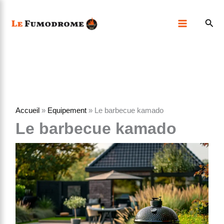
Aller
Rech
au
contenu
Accueil
»
Equipement
»
Le barbecue kamado
Le barbecue kamado